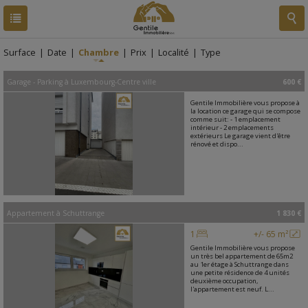
RESULTATS
2 BIENS
Surface
|
Date
|
Chambre
|
Prix
|
Localité
|
Type
Garage - Parking
à
Luxembourg-Centre ville
600 €
Gentile Immobilière vous propose à
la location ce garage qui se compose
comme suit: - 1 emplacement
intérieur - 2 emplacements
extérieurs Le garage vient d'être
rénové et dispo...
Appartement
à
Schuttrange
1 830 €
1
+/- 65 m²
Gentile Immobilière vous propose
un très bel appartement de 65m2
au 1er étage à Schuttrange dans
une petite résidence de 4 unités
deuxième occupation,
l'appartement est neuf. L...