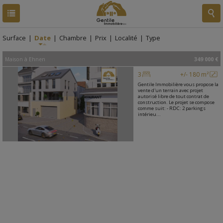
RESULTATS
1 BIEN
Surface
|
Date
|
Chambre
|
Prix
|
Localité
|
Type
Maison
à
Ehnen
349 000 €
3
+/- 180 m²
Gentile Immobilière vous propose la
vente d'un terrain avec projet
autorisé libre de tout contrat de
construction. Le projet se compose
comme suit: - RDC: 2 parkings
intérieu...