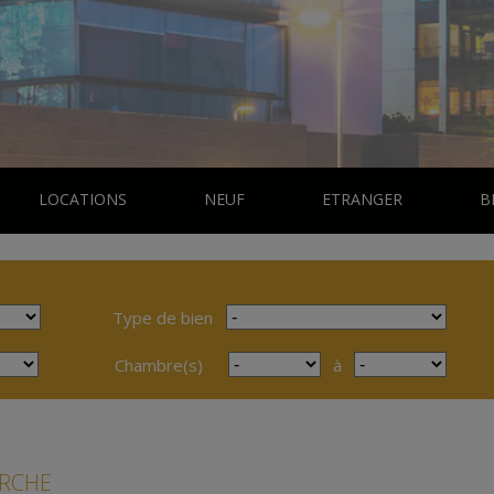
LOCATIONS
NEUF
ETRANGER
B
Type de bien
Chambre(s)
à
ERCHE