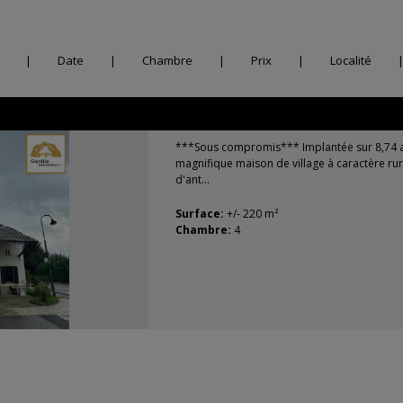
|
Date
|
Chambre
|
Prix
|
Localité
***Sous compromis*** Implantée sur 8,74 a
magnifique maison de village à caractère ru
d'ant...
Surface:
+/- 220 m²
Chambre:
4