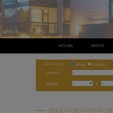
ACCUEIL
VENTES
achat
location
RECHERCHE
Localité
Budget
à
RÉSULTAT DE VOTRE RECH