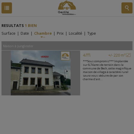
RESULTATS
1 BIEN
Surface
|
Date
|
Chambre
|
Prix
|
Localité
|
Type
Maison
à
Junglinster
4
+/- 220 m²
***Sous compromis*** Implantée
sur 8,74 ares de terrain dans la
commune de Bech, cette magnifique
maison de village à caractère rural
saura vous séduire de par son
charme d'ant...