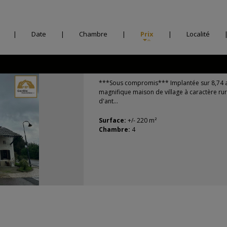
|
Date
|
Chambre
|
Prix
|
Localité
***Sous compromis*** Implantée sur 8,74 a
magnifique maison de village à caractère ru
d'ant...
Surface:
+/- 220 m²
Chambre:
4