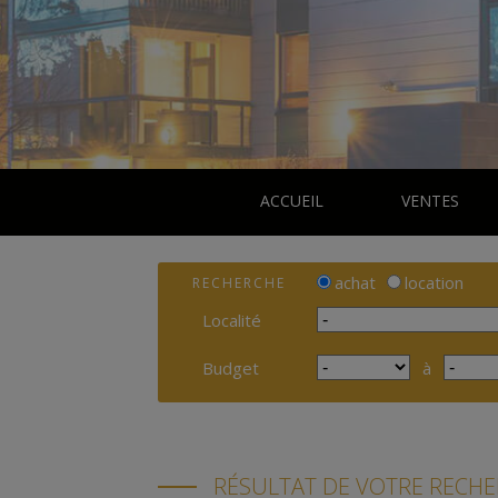
ACCUEIL
VENTES
achat
location
RECHERCHE
Localité
Budget
à
RÉSULTAT DE VOTRE RECH