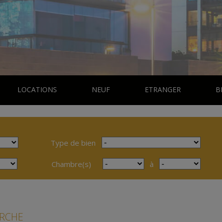
LOCATIONS
NEUF
ETRANGER
B
Type de bien
Chambre(s)
à
ERCHE