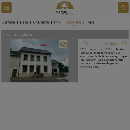
RESULTATS
1 BIEN
Surface
|
Date
|
Chambre
|
Prix
|
Localité
|
Type
Maison
à
Junglinster
4
+/- 220 m²
***Sous compromis*** Implantée
sur 8,74 ares de terrain dans la
commune de Bech, cette magnifique
maison de village à caractère rural
saura vous séduire de par son
charme d'ant...