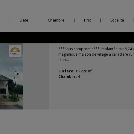
e
|
Date
|
Chambre
|
Prix
|
Localité
***Sous compromis*** Implantée sur 8,74 a
magnifique maison de village à caractère ru
d'ant...
Surface:
+/- 220 m²
Chambre:
4