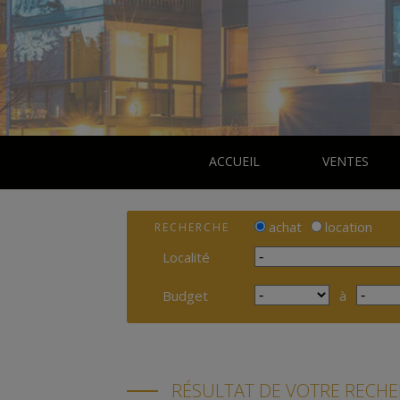
ACCUEIL
VENTES
achat
location
RECHERCHE
Localité
Budget
à
RÉSULTAT DE VOTRE RECH