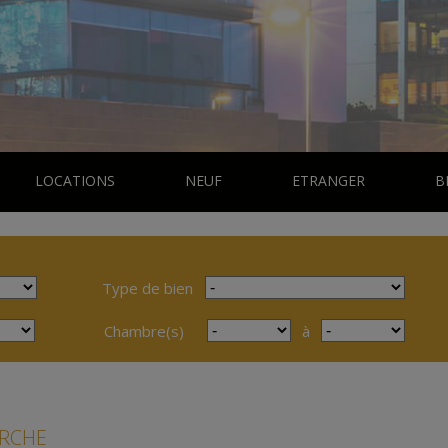
LOCATIONS
NEUF
ETRANGER
B
Type de bien
Chambre(s)
à
ERCHE