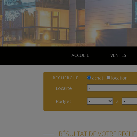
ACCUEIL
VENTES
achat
location
RECHERCHE
Localité
Budget
à
RÉSULTAT DE VOTRE RECH