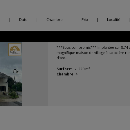
e
|
Date
|
Chambre
|
Prix
|
Localité
***Sous compromis*** Implantée sur 8,74 a
magnifique maison de village à caractère ru
d'ant...
Surface:
+/- 220 m²
Chambre:
4