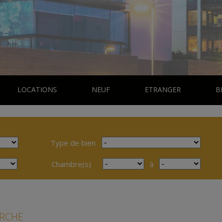
LOCATIONS
NEUF
ETRANGER
B
Type de bien
Chambre(s)
à
ERCHE