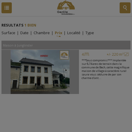
RESULTATS
1 BIEN
Surface
|
Date
|
Chambre
|
Prix
|
Localité
|
Type
Maison
à
Junglinster
4
+/- 220 m²
***Sous compromis*** Implantée
sur 8,74 ares de terrain dans la
commune de Bech, cette magnifique
maison de village à caractère rural
saura vous séduire de par son
charme d'ant...