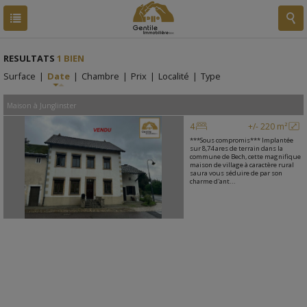
RESULTATS
1 BIEN
Surface
|
Date
|
Chambre
|
Prix
|
Localité
|
Type
Maison
à
Junglinster
4
+/- 220 m²
***Sous compromis*** Implantée
sur 8,74 ares de terrain dans la
commune de Bech, cette magnifique
maison de village à caractère rural
saura vous séduire de par son
charme d'ant...